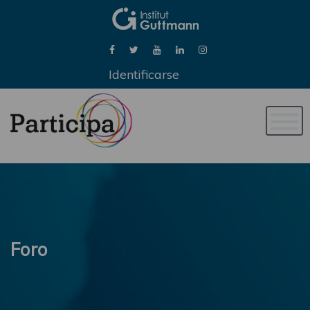
Identificarse
Naveg
de
palan
Foro