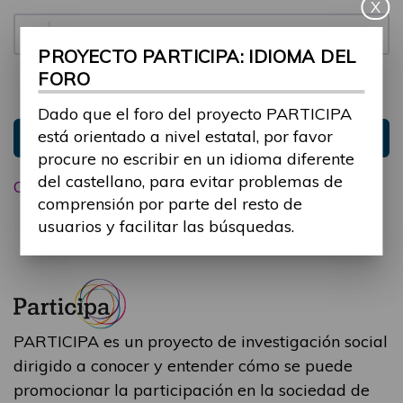
X
Contraseña:
PROYECTO PARTICIPA: IDIOMA DEL
FORO
Mantenme conectado
Ocultar sesión
Dado que el foro del proyecto PARTICIPA
está orientado a nivel estatal, por favor
Entrar
procure no escribir en un idioma diferente
del castellano, para evitar problemas de
Olvidé mi contraseña
comprensión por parte del resto de
usuarios y facilitar las búsquedas.
PARTICIPA es un proyecto de investigación social
dirigido a conocer y entender cómo se puede
promocionar la participación en la sociedad de