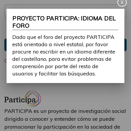
X
Contraseña:
PROYECTO PARTICIPA: IDIOMA DEL
FORO
Mantenme conectado
Ocultar sesión
Dado que el foro del proyecto PARTICIPA
está orientado a nivel estatal, por favor
Entrar
procure no escribir en un idioma diferente
del castellano, para evitar problemas de
Olvidé mi contraseña
comprensión por parte del resto de
usuarios y facilitar las búsquedas.
PARTICIPA es un proyecto de investigación social
dirigido a conocer y entender cómo se puede
promocionar la participación en la sociedad de