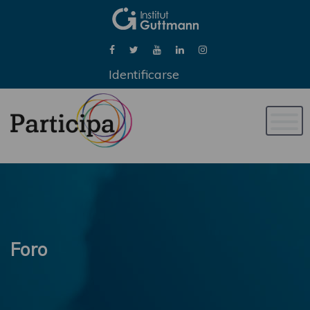
Identificarse
Naveg
de
palan
Foro