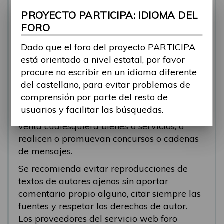
se está respondiendo, en esos casos
PROYECTO PARTICIPA: IDIOMA DEL
recomendamos que el participante abra un
FORO
nuevo tema.
Dado que el foro del proyecto PARTICIPA
Se eliminarán los mensajes que tengan fines
está orientado a nivel estatal, por favor
comerciales (‘spam’). Se recomienda a los
procure no escribir en un idioma diferente
participantes evitar mensajes comerciales, o
del castellano, para evitar problemas de
que incluyan números de teléfono o
comprensión por parte del resto de
direcciones personales. Se eliminarán todos
usuarios y facilitar las búsquedas.
los mensajes que anuncien o pongan a la
venta cualesquiera bienes o servicios, o
realicen o promuevan concursos o cadenas
de mensajes.
Se recomienda evitar reproducciones de
textos de autores ajenos sin aportar
comentario propio alguno, citar siempre las
fuentes y respetar los derechos de autor.
Los proveedores del servicio web foro