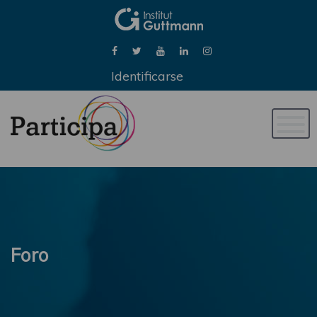
Identificarse
Naveg
de
palan
Foro