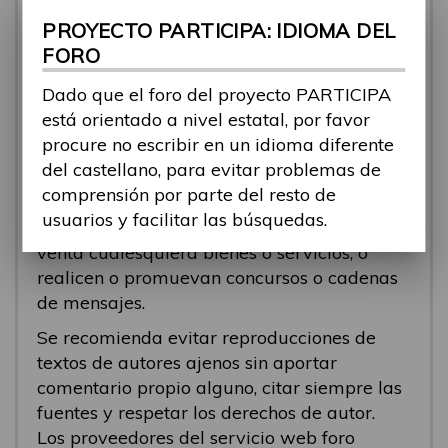
se está respondiendo, en esos casos
PROYECTO PARTICIPA: IDIOMA DEL
recomendamos que el participante abra un
FORO
nuevo tema.
Dado que el foro del proyecto PARTICIPA
Se eliminarán los mensajes que tengan fines
está orientado a nivel estatal, por favor
comerciales (‘spam’). Se recomienda a los
procure no escribir en un idioma diferente
participantes evitar mensajes comerciales, o
del castellano, para evitar problemas de
que incluyan números de teléfono o
comprensión por parte del resto de
direcciones personales. Se eliminarán todos
usuarios y facilitar las búsquedas.
los mensajes que anuncien o pongan a la
venta cualesquiera bienes o servicios, o
realicen o promuevan concursos o cadenas
de mensajes.
Se recomienda evitar reproducciones de
textos de autores ajenos sin aportar
comentario propio alguno, citar siempre las
fuentes y respetar los derechos de autor.
Los proveedores del servicio web foro