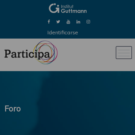
Identificarse
Naveg
de
palan
Foro