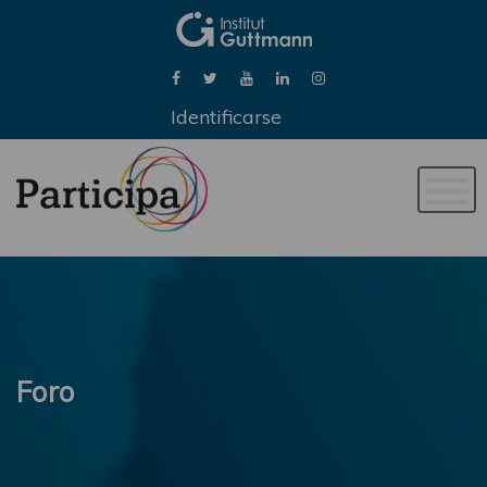
Identificarse
Naveg
de
palan
Foro