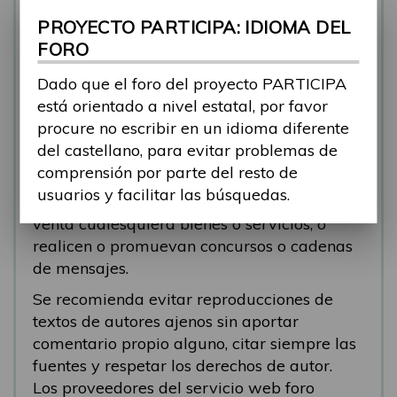
se está respondiendo, en esos casos
PROYECTO PARTICIPA: IDIOMA DEL
recomendamos que el participante abra un
FORO
nuevo tema.
Dado que el foro del proyecto PARTICIPA
Se eliminarán los mensajes que tengan fines
está orientado a nivel estatal, por favor
comerciales (‘spam’). Se recomienda a los
procure no escribir en un idioma diferente
participantes evitar mensajes comerciales, o
del castellano, para evitar problemas de
que incluyan números de teléfono o
comprensión por parte del resto de
direcciones personales. Se eliminarán todos
usuarios y facilitar las búsquedas.
los mensajes que anuncien o pongan a la
venta cualesquiera bienes o servicios, o
realicen o promuevan concursos o cadenas
de mensajes.
Se recomienda evitar reproducciones de
textos de autores ajenos sin aportar
comentario propio alguno, citar siempre las
fuentes y respetar los derechos de autor.
Los proveedores del servicio web foro