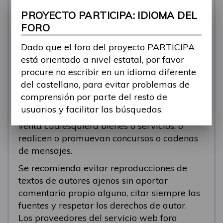
se está respondiendo, en esos casos
PROYECTO PARTICIPA: IDIOMA DEL
recomendamos que el participante abra un
FORO
nuevo tema.
Dado que el foro del proyecto PARTICIPA
Se eliminarán los mensajes que tengan fines
está orientado a nivel estatal, por favor
comerciales (‘spam’). Se recomienda a los
procure no escribir en un idioma diferente
participantes evitar mensajes comerciales, o
del castellano, para evitar problemas de
que incluyan números de teléfono o
comprensión por parte del resto de
direcciones personales. Se eliminarán todos
usuarios y facilitar las búsquedas.
los mensajes que anuncien o pongan a la
venta cualesquiera bienes o servicios, o
realicen o promuevan concursos o cadenas
de mensajes.
Se recomienda evitar reproducciones de
textos de autores ajenos sin aportar
comentario propio alguno, citar siempre las
fuentes y respetar los derechos de autor.
Los proveedores del servicio web foro