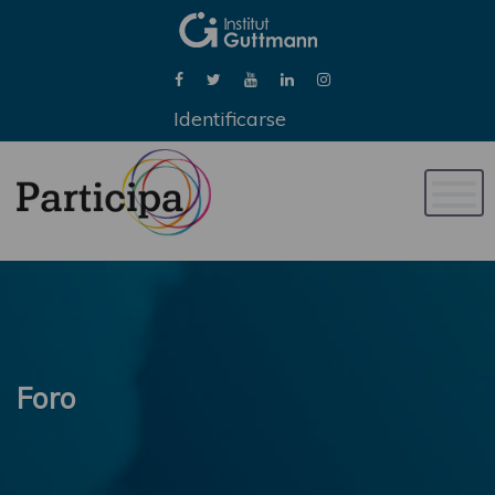
Identificarse
Naveg
de
palan
Foro