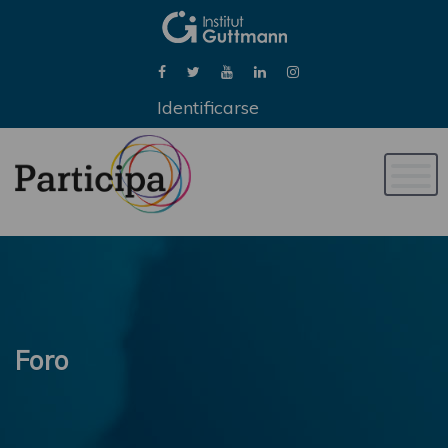
Identificarse
Naveg
de
palan
Foro