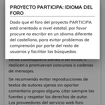
se está respondiendo, en esos casos
PROYECTO PARTICIPA: IDIOMA DEL
recomendamos que el participante abra un
FORO
nuevo tema.
Dado que el foro del proyecto PARTICIPA
Se eliminarán los mensajes que tengan fines
está orientado a nivel estatal, por favor
comerciales (‘spam’). Se recomienda a los
procure no escribir en un idioma diferente
participantes evitar mensajes comerciales, o
del castellano, para evitar problemas de
que incluyan números de teléfono o
comprensión por parte del resto de
direcciones personales. Se eliminarán todos
usuarios y facilitar las búsquedas.
los mensajes que anuncien o pongan a la
venta cualesquiera bienes o servicios, o
realicen o promuevan concursos o cadenas
de mensajes.
Se recomienda evitar reproducciones de
textos de autores ajenos sin aportar
comentario propio alguno, citar siempre las
fuentes y respetar los derechos de autor.
Los proveedores del servicio web foro