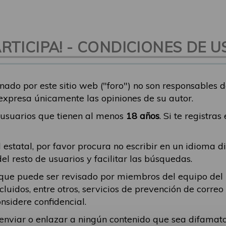
TICIPA! - CONDICIONES DE U
nado por este sitio web ("foro") no son responsables 
 expresa únicamente las opiniones de su autor.
a usuarios que tienen al menos
18 años
. Si te registra
 estatal, por favor procura no escribir en un idioma d
 resto de usuarios y facilitar las búsquedas.
ique puede ser revisado por miembros del equipo del
incluidos, entre otros, servicios de prevención de corr
nsidere confidencial.
a enviar o enlazar a ningún contenido que sea difama