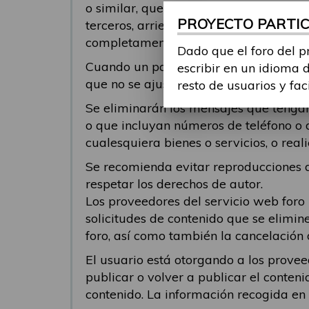
o similar, que pueda ofender o genera
PROYECTO PARTICI
terceros, arriesgue la infracción de der
completamente responsable del conteni
Dado que el foro del p
Cuando un participante responde a un 
escribir en un idioma 
que no se ajusten al tema al cual se 
resto de usuarios y fac
Se eliminarán los mensajes que tengan 
o que incluyan números de teléfono o 
cualesquiera bienes o servicios, o re
Se recomienda evitar reproducciones de
respetar los derechos de autor.
Los proveedores del servicio web foro
solicitudes de contenido que se elimin
foro, así como también la cancelación 
El usuario está otorgando a los provee
publicar o volver a publicar el conteni
contenido. La información recogida en el