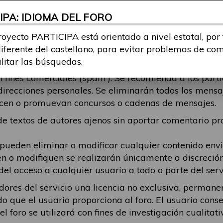
r odio, contenga contenido pornográfico o censurable,
PA: IDIOMA DEL FORO
echos de autor, aliente la actividad ilegal o de otro m
do publicado y cualquier daño que resulte de ese con
royecto PARTICIPA está orientado a nivel estatal, por
tema, debe intentar ajustarse al mismo. Se eliminará
diferente del castellano, para evitar problemas de co
está respondiendo, en esos casos recomendamos que el
ilitar las búsquedas.
fines comerciales (‘spam’). Se recomienda a los part
direcciones personales. Se eliminarán todos los mens
alicen o promuevan concursos o cadenas de mensajes.
 textos de autores ajenos sin aportar comentario pro
 pueden eliminar o modificar cualquier contenido en
en o modifiquen se realizarán únicamente a discreció
del acceso a cualquier usuario a todo o parte del serv
dores del servicio una licencia no exclusiva, permanen
do que el usuario proporciona al foro. El usuario cons
 foro se utilizará con fines de investigación cualitati