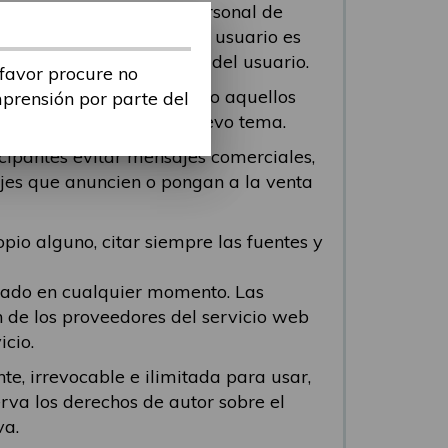
 contenga información personal de
odo viole cualquier ley. El usuario es
tenido o de la conducta del usuario.
 favor procure no
n los mensajes repetidos o aquellos
mprensión por parte del
 participante abra un nuevo tema.
icipantes evitar mensajes comerciales,
ajes que anuncien o pongan a la venta
pio alguno, citar siempre las fuentes y
viado en cualquier momento. Las
n de los proveedores del servicio web
icio.
te, irrevocable e ilimitada para usar,
erva los derechos de autor sobre el
va.