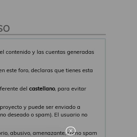
SO
del contenido y las cuentas generadas
s en este foro, declaras que tienes esta
iferente del
castellano
, para evitar
 proyecto y puede ser enviado a
eo no deseado o spam). El usuario no
X
torio, abusivo, amenazante, como spam