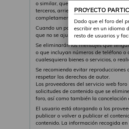
o similar, que pueda ofender o genera
PROYECTO PARTICI
terceros, arriesgue la infracción de der
completamente responsable del conteni
Dado que el foro del p
Cuando un participante responde a un 
escribir en un idioma 
que no se ajusten al tema al cual se 
resto de usuarios y fac
Se eliminarán los mensajes que tengan 
o que incluyan números de teléfono o 
cualesquiera bienes o servicios, o re
Se recomienda evitar reproducciones de
respetar los derechos de autor.
Los proveedores del servicio web foro
solicitudes de contenido que se elimin
foro, así como también la cancelación 
El usuario está otorgando a los provee
publicar o volver a publicar el conteni
contenido. La información recogida en el