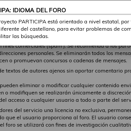
r odio, contenga contenido pornográfico o censurable,
PA: IDIOMA DEL FORO
echos de autor, aliente la actividad ilegal o de otro m
do publicado y cualquier daño que resulte de ese con
royecto PARTICIPA está orientado a nivel estatal, por
tema, debe intentar ajustarse al mismo. Se eliminará
diferente del castellano, para evitar problemas de co
está respondiendo, en esos casos recomendamos que el
ilitar las búsquedas.
fines comerciales (‘spam’). Se recomienda a los part
direcciones personales. Se eliminarán todos los mens
alicen o promuevan concursos o cadenas de mensajes.
 textos de autores ajenos sin aportar comentario pro
 pueden eliminar o modificar cualquier contenido en
en o modifiquen se realizarán únicamente a discreció
del acceso a cualquier usuario a todo o parte del serv
dores del servicio una licencia no exclusiva, permanen
do que el usuario proporciona al foro. El usuario cons
 foro se utilizará con fines de investigación cualitati