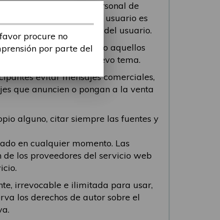
 contenga información personal de
odo viole cualquier ley. El usuario es
tenido o de la conducta del usuario.
 favor procure no
n los mensajes repetidos o aquellos
mprensión por parte del
 participante abra un nuevo tema.
icipantes evitar mensajes comerciales,
ajes que anuncien o pongan a la venta
pio alguno, citar siempre las fuentes y
viado en cualquier momento. Las
n de los proveedores del servicio web
icio.
te, irrevocable e ilimitada para usar,
erva los derechos de autor sobre el
va.