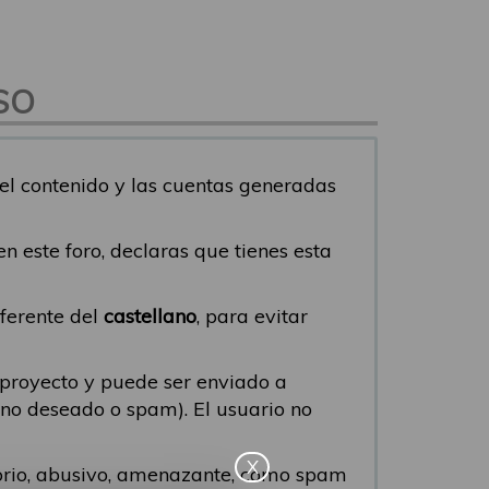
SO
del contenido y las cuentas generadas
s en este foro, declaras que tienes esta
iferente del
castellano
, para evitar
 proyecto y puede ser enviado a
eo no deseado o spam). El usuario no
X
torio, abusivo, amenazante, como spam