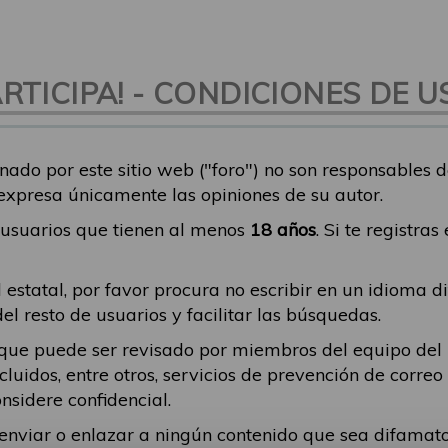
TICIPA! - CONDICIONES DE U
nado por este sitio web ("foro") no son responsables 
 expresa únicamente las opiniones de su autor.
a usuarios que tienen al menos
18 años
. Si te registra
 estatal, por favor procura no escribir en un idioma d
 resto de usuarios y facilitar las búsquedas.
ique puede ser revisado por miembros del equipo del
incluidos, entre otros, servicios de prevención de corr
nsidere confidencial.
a enviar o enlazar a ningún contenido que sea difama