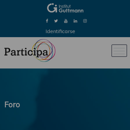
Identificarse
Naveg
de
palan
Foro