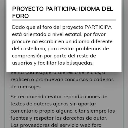
se está respondiendo, en esos casos
PROYECTO PARTICIPA: IDIOMA DEL
recomendamos que el participante abra un
FORO
nuevo tema.
Dado que el foro del proyecto PARTICIPA
Se eliminarán los mensajes que tengan fines
está orientado a nivel estatal, por favor
comerciales (‘spam’). Se recomienda a los
procure no escribir en un idioma diferente
participantes evitar mensajes comerciales, o
del castellano, para evitar problemas de
que incluyan números de teléfono o
comprensión por parte del resto de
direcciones personales. Se eliminarán todos
usuarios y facilitar las búsquedas.
los mensajes que anuncien o pongan a la
venta cualesquiera bienes o servicios, o
realicen o promuevan concursos o cadenas
de mensajes.
Se recomienda evitar reproducciones de
textos de autores ajenos sin aportar
comentario propio alguno, citar siempre las
fuentes y respetar los derechos de autor.
Los proveedores del servicio web foro