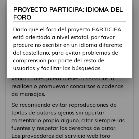
se está respondiendo, en esos casos
PROYECTO PARTICIPA: IDIOMA DEL
recomendamos que el participante abra un
FORO
nuevo tema.
Dado que el foro del proyecto PARTICIPA
Se eliminarán los mensajes que tengan fines
está orientado a nivel estatal, por favor
comerciales (‘spam’). Se recomienda a los
procure no escribir en un idioma diferente
participantes evitar mensajes comerciales, o
del castellano, para evitar problemas de
que incluyan números de teléfono o
comprensión por parte del resto de
direcciones personales. Se eliminarán todos
usuarios y facilitar las búsquedas.
los mensajes que anuncien o pongan a la
venta cualesquiera bienes o servicios, o
realicen o promuevan concursos o cadenas
de mensajes.
Se recomienda evitar reproducciones de
textos de autores ajenos sin aportar
comentario propio alguno, citar siempre las
fuentes y respetar los derechos de autor.
Los proveedores del servicio web foro