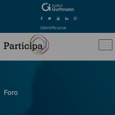
Identificarse
Naveg
de
palan
Foro