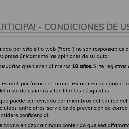
TICIPA! - CONDICIONES DE U
nado por este sitio web ("foro") no son responsables 
 expresa únicamente las opiniones de su autor.
a usuarios que tienen al menos
18 años
. Si te registra
 estatal, por favor procura no escribir en un idioma d
 resto de usuarios y facilitar las búsquedas.
ique puede ser revisado por miembros del equipo del
incluidos, entre otros, servicios de prevención de corr
nsidere confidencial.
a enviar o enlazar a ningún contenido que sea difama