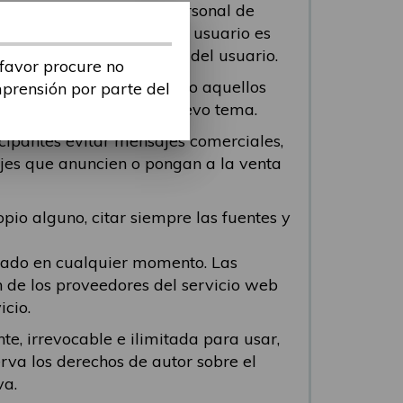
 contenga información personal de
odo viole cualquier ley. El usuario es
tenido o de la conducta del usuario.
 favor procure no
n los mensajes repetidos o aquellos
mprensión por parte del
 participante abra un nuevo tema.
icipantes evitar mensajes comerciales,
ajes que anuncien o pongan a la venta
pio alguno, citar siempre las fuentes y
viado en cualquier momento. Las
n de los proveedores del servicio web
icio.
te, irrevocable e ilimitada para usar,
erva los derechos de autor sobre el
va.