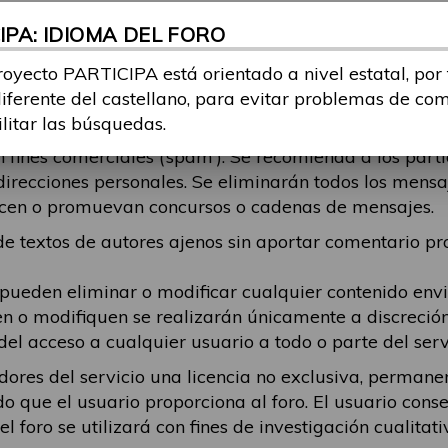
r odio, contenga contenido pornográfico o censurable,
PA: IDIOMA DEL FORO
echos de autor, aliente la actividad ilegal o de otro m
do publicado y cualquier daño que resulte de ese con
royecto PARTICIPA está orientado a nivel estatal, por
tema, debe intentar ajustarse al mismo. Se eliminará
diferente del castellano, para evitar problemas de co
está respondiendo, en esos casos recomendamos que el
ilitar las búsquedas.
fines comerciales (‘spam’). Se recomienda a los part
direcciones personales. Se eliminarán todos los mens
alicen o promuevan concursos o cadenas de mensajes.
 textos de autores ajenos sin aportar comentario pro
 pueden eliminar o modificar cualquier contenido en
en o modifiquen se realizarán únicamente a discreció
del acceso a cualquier usuario a todo o parte del serv
dores del servicio una licencia no exclusiva, permanen
do que el usuario proporciona al foro. El usuario cons
 foro se utilizará con fines de investigación cualitati