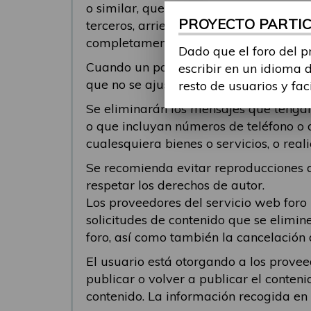
o similar, que pueda ofender o genera
PROYECTO PARTICI
terceros, arriesgue la infracción de der
completamente responsable del conteni
Dado que el foro del p
Cuando un participante responde a un 
escribir en un idioma 
que no se ajusten al tema al cual se 
resto de usuarios y fac
Se eliminarán los mensajes que tengan 
o que incluyan números de teléfono o 
cualesquiera bienes o servicios, o re
Se recomienda evitar reproducciones de
respetar los derechos de autor.
Los proveedores del servicio web foro
solicitudes de contenido que se elimin
foro, así como también la cancelación 
El usuario está otorgando a los provee
publicar o volver a publicar el conteni
contenido. La información recogida en el