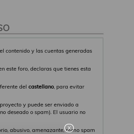
SO
del contenido y las cuentas generadas
s en este foro, declaras que tienes esta
iferente del
castellano
, para evitar
 proyecto y puede ser enviado a
eo no deseado o spam). El usuario no
X
torio, abusivo, amenazante, como spam