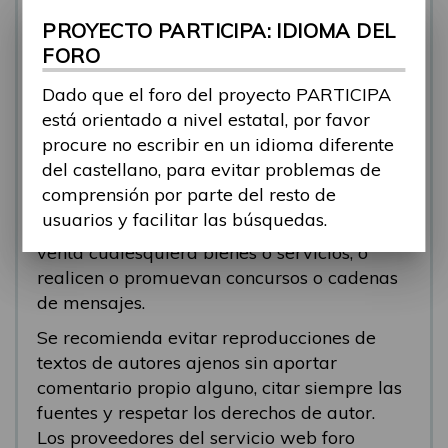
se está respondiendo, en esos casos
PROYECTO PARTICIPA: IDIOMA DEL
recomendamos que el participante abra un
FORO
nuevo tema.
Dado que el foro del proyecto PARTICIPA
Se eliminarán los mensajes que tengan fines
está orientado a nivel estatal, por favor
comerciales (‘spam’). Se recomienda a los
procure no escribir en un idioma diferente
participantes evitar mensajes comerciales, o
del castellano, para evitar problemas de
que incluyan números de teléfono o
comprensión por parte del resto de
direcciones personales. Se eliminarán todos
usuarios y facilitar las búsquedas.
los mensajes que anuncien o pongan a la
venta cualesquiera bienes o servicios, o
realicen o promuevan concursos o cadenas
de mensajes.
Se recomienda evitar reproducciones de
textos de autores ajenos sin aportar
comentario propio alguno, citar siempre las
fuentes y respetar los derechos de autor.
Los proveedores del servicio web foro