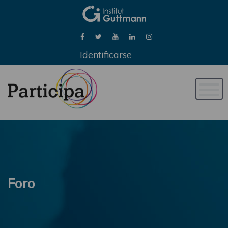
Identificarse
Naveg
de
palan
Foro