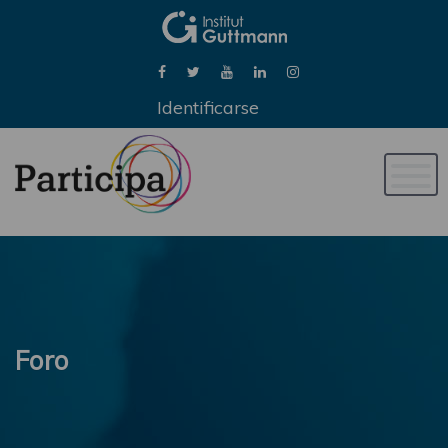
Identificarse
Naveg
de
palan
Foro