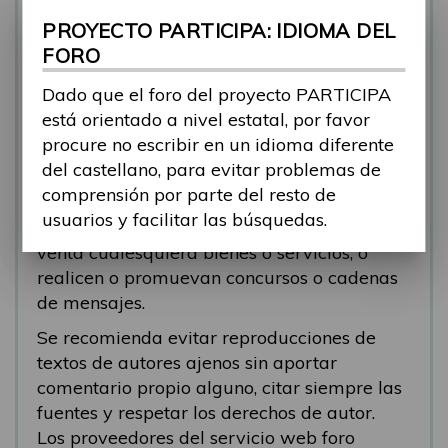
se está respondiendo, en esos casos
PROYECTO PARTICIPA: IDIOMA DEL
recomendamos que el participante abra un
FORO
nuevo tema.
Dado que el foro del proyecto PARTICIPA
Se eliminarán los mensajes que tengan fines
está orientado a nivel estatal, por favor
comerciales (‘spam’). Se recomienda a los
procure no escribir en un idioma diferente
participantes evitar mensajes comerciales, o
del castellano, para evitar problemas de
que incluyan números de teléfono o
comprensión por parte del resto de
direcciones personales. Se eliminarán todos
usuarios y facilitar las búsquedas.
los mensajes que anuncien o pongan a la
venta cualesquiera bienes o servicios, o
realicen o promuevan concursos o cadenas
de mensajes.
Se recomienda evitar reproducciones de
textos de autores ajenos sin aportar
comentario propio alguno, citar siempre las
fuentes y respetar los derechos de autor.
Los proveedores del servicio web foro