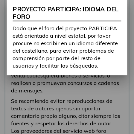
se está respondiendo, en esos casos
PROYECTO PARTICIPA: IDIOMA DEL
recomendamos que el participante abra un
FORO
nuevo tema.
Dado que el foro del proyecto PARTICIPA
Se eliminarán los mensajes que tengan fines
está orientado a nivel estatal, por favor
comerciales (‘spam’). Se recomienda a los
procure no escribir en un idioma diferente
participantes evitar mensajes comerciales, o
del castellano, para evitar problemas de
que incluyan números de teléfono o
comprensión por parte del resto de
direcciones personales. Se eliminarán todos
usuarios y facilitar las búsquedas.
los mensajes que anuncien o pongan a la
venta cualesquiera bienes o servicios, o
realicen o promuevan concursos o cadenas
de mensajes.
Se recomienda evitar reproducciones de
textos de autores ajenos sin aportar
comentario propio alguno, citar siempre las
fuentes y respetar los derechos de autor.
Los proveedores del servicio web foro