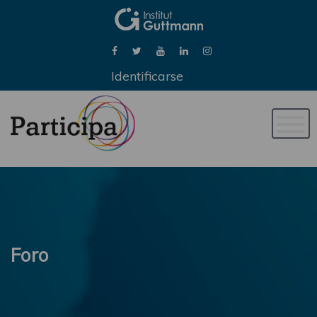
Identificarse
Naveg
de
palan
Foro