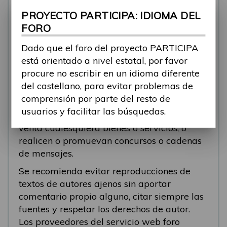
se está respondiendo, en esos casos
PROYECTO PARTICIPA: IDIOMA DEL
recomendamos que el participante abra un
FORO
nuevo tema.
Dado que el foro del proyecto PARTICIPA
Se eliminarán los mensajes que tengan fines
está orientado a nivel estatal, por favor
comerciales (‘spam’). Se recomienda a los
procure no escribir en un idioma diferente
participantes evitar mensajes comerciales, o
del castellano, para evitar problemas de
que incluyan números de teléfono o
comprensión por parte del resto de
direcciones personales. Se eliminarán todos
usuarios y facilitar las búsquedas.
los mensajes que anuncien o pongan a la
venta cualesquiera bienes o servicios, o
realicen o promuevan concursos o cadenas
de mensajes.
Se recomienda evitar reproducciones de
textos de autores ajenos sin aportar
comentario propio alguno, citar siempre las
fuentes y respetar los derechos de autor.
Los proveedores del servicio web foro