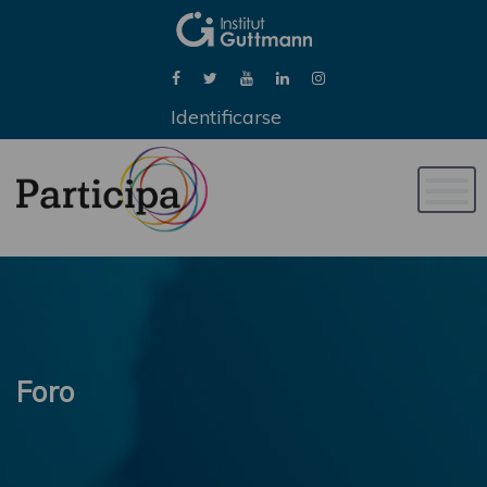
Identificarse
Naveg
de
palan
Foro