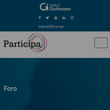
Identificarse
Naveg
de
palan
Foro