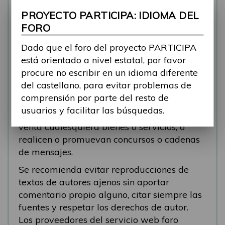
se está respondiendo, en esos casos
PROYECTO PARTICIPA: IDIOMA DEL
recomendamos que el participante abra un
FORO
nuevo tema.
Dado que el foro del proyecto PARTICIPA
Se eliminarán los mensajes que tengan fines
está orientado a nivel estatal, por favor
comerciales (‘spam’). Se recomienda a los
procure no escribir en un idioma diferente
participantes evitar mensajes comerciales, o
del castellano, para evitar problemas de
que incluyan números de teléfono o
comprensión por parte del resto de
direcciones personales. Se eliminarán todos
usuarios y facilitar las búsquedas.
los mensajes que anuncien o pongan a la
venta cualesquiera bienes o servicios, o
realicen o promuevan concursos o cadenas
de mensajes.
Se recomienda evitar reproducciones de
textos de autores ajenos sin aportar
comentario propio alguno, citar siempre las
fuentes y respetar los derechos de autor.
Los proveedores del servicio web foro