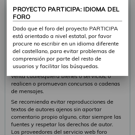
se está respondiendo, en esos casos
PROYECTO PARTICIPA: IDIOMA DEL
recomendamos que el participante abra un
FORO
nuevo tema.
Dado que el foro del proyecto PARTICIPA
Se eliminarán los mensajes que tengan fines
está orientado a nivel estatal, por favor
comerciales (‘spam’). Se recomienda a los
procure no escribir en un idioma diferente
participantes evitar mensajes comerciales, o
del castellano, para evitar problemas de
que incluyan números de teléfono o
comprensión por parte del resto de
direcciones personales. Se eliminarán todos
usuarios y facilitar las búsquedas.
los mensajes que anuncien o pongan a la
venta cualesquiera bienes o servicios, o
realicen o promuevan concursos o cadenas
de mensajes.
Se recomienda evitar reproducciones de
textos de autores ajenos sin aportar
comentario propio alguno, citar siempre las
fuentes y respetar los derechos de autor.
Los proveedores del servicio web foro