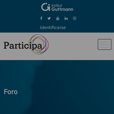
Identificarse
Naveg
de
palan
Foro