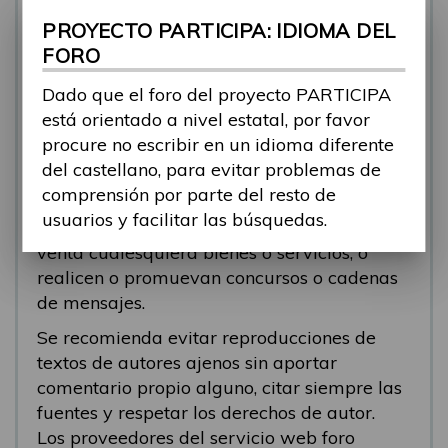
se está respondiendo, en esos casos
PROYECTO PARTICIPA: IDIOMA DEL
recomendamos que el participante abra un
FORO
nuevo tema.
Dado que el foro del proyecto PARTICIPA
Se eliminarán los mensajes que tengan fines
está orientado a nivel estatal, por favor
comerciales (‘spam’). Se recomienda a los
procure no escribir en un idioma diferente
participantes evitar mensajes comerciales, o
del castellano, para evitar problemas de
que incluyan números de teléfono o
comprensión por parte del resto de
direcciones personales. Se eliminarán todos
usuarios y facilitar las búsquedas.
los mensajes que anuncien o pongan a la
venta cualesquiera bienes o servicios, o
realicen o promuevan concursos o cadenas
de mensajes.
Se recomienda evitar reproducciones de
textos de autores ajenos sin aportar
comentario propio alguno, citar siempre las
fuentes y respetar los derechos de autor.
Los proveedores del servicio web foro