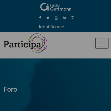
Identificarse
Naveg
de
palan
Foro