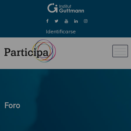
Identificarse
Naveg
de
palan
Foro