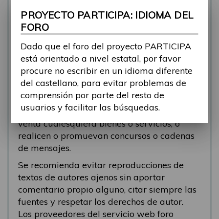
se está respondiendo, en esos casos
PROYECTO PARTICIPA: IDIOMA DEL
recomendamos que el participante abra un
FORO
nuevo tema.
Dado que el foro del proyecto PARTICIPA
Se eliminarán los mensajes que tengan fines
está orientado a nivel estatal, por favor
comerciales (‘spam’). Se recomienda a los
procure no escribir en un idioma diferente
participantes evitar mensajes comerciales, o
del castellano, para evitar problemas de
que incluyan números de teléfono o
comprensión por parte del resto de
direcciones personales. Se eliminarán todos
usuarios y facilitar las búsquedas.
los mensajes que anuncien o pongan a la
venta cualesquiera bienes o servicios, o
realicen o promuevan concursos o cadenas
de mensajes.
Se recomienda evitar reproducciones de
textos de autores ajenos sin aportar
comentario propio alguno, citar siempre las
fuentes y respetar los derechos de autor.
Los proveedores del servicio web foro