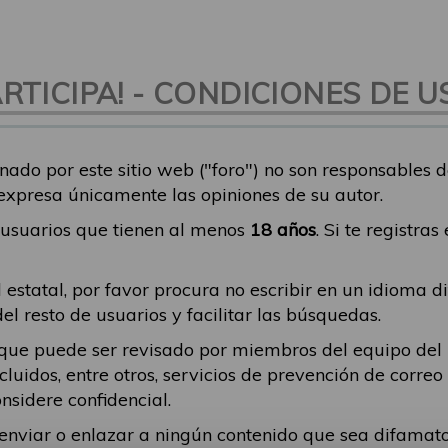
TICIPA! - CONDICIONES DE U
nado por este sitio web ("foro") no son responsables 
 expresa únicamente las opiniones de su autor.
a usuarios que tienen al menos
18 años
. Si te registra
 estatal, por favor procura no escribir en un idioma d
 resto de usuarios y facilitar las búsquedas.
ique puede ser revisado por miembros del equipo del
incluidos, entre otros, servicios de prevención de corr
nsidere confidencial.
a enviar o enlazar a ningún contenido que sea difama