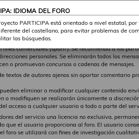
r odio, contenga contenido pornográfico o censurable,
PA: IDIOMA DEL FORO
echos de autor, aliente la actividad ilegal o de otro m
do publicado y cualquier daño que resulte de ese con
royecto PARTICIPA está orientado a nivel estatal, por
tema, debe intentar ajustarse al mismo. Se eliminará
diferente del castellano, para evitar problemas de co
está respondiendo, en esos casos recomendamos que el
ilitar las búsquedas.
fines comerciales (‘spam’). Se recomienda a los part
direcciones personales. Se eliminarán todos los mens
alicen o promuevan concursos o cadenas de mensajes.
 textos de autores ajenos sin aportar comentario pro
 pueden eliminar o modificar cualquier contenido en
en o modifiquen se realizarán únicamente a discreció
del acceso a cualquier usuario a todo o parte del serv
dores del servicio una licencia no exclusiva, permanen
do que el usuario proporciona al foro. El usuario cons
 foro se utilizará con fines de investigación cualitati