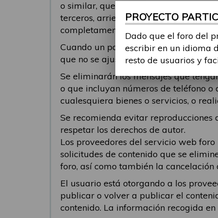
o similar, que pueda ofender o genera
PROYECTO PARTICI
terceros, arriesgue la infracción de der
completamente responsable del conteni
Dado que el foro del p
Cuando un participante responde a un 
escribir en un idioma 
que no se ajusten al tema al cual se 
resto de usuarios y fac
Se eliminarán los mensajes que tengan 
o que incluyan números de teléfono o 
cualesquiera bienes o servicios, o re
Se recomienda evitar reproducciones de
respetar los derechos de autor.
Los proveedores del servicio web foro
solicitudes de contenido que se elimin
foro, así como también la cancelación 
El usuario está otorgando a los provee
publicar o volver a publicar el conteni
contenido. La información recogida en el