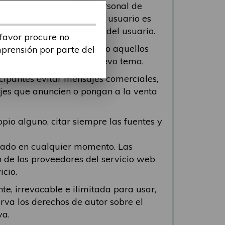
 contenga información personal de
odo viole cualquier ley. El usuario es
tenido o de la conducta del usuario.
 favor procure no
n los mensajes repetidos o aquellos
mprensión por parte del
 participante abra un nuevo tema.
icipantes evitar mensajes comerciales,
ajes que anuncien o pongan a la venta
pio alguno, citar siempre las fuentes y
viado en cualquier momento. Las
n de los proveedores del servicio web
icio.
te, irrevocable e ilimitada para usar,
erva los derechos de autor sobre el
va.