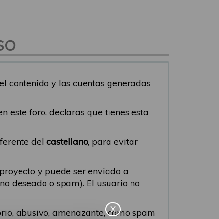
SO
del contenido y las cuentas generadas
s en este foro, declaras que tienes esta
iferente del
castellano
, para evitar
 proyecto y puede ser enviado a
eo no deseado o spam). El usuario no
X
torio, abusivo, amenazante, como spam