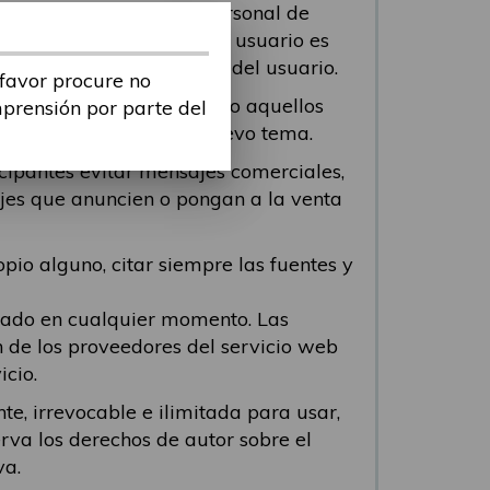
 contenga información personal de
odo viole cualquier ley. El usuario es
tenido o de la conducta del usuario.
 favor procure no
n los mensajes repetidos o aquellos
mprensión por parte del
 participante abra un nuevo tema.
icipantes evitar mensajes comerciales,
ajes que anuncien o pongan a la venta
pio alguno, citar siempre las fuentes y
viado en cualquier momento. Las
n de los proveedores del servicio web
icio.
te, irrevocable e ilimitada para usar,
erva los derechos de autor sobre el
va.