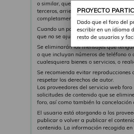
o similar, que pueda ofender o genera
PROYECTO PARTICI
terceros, arriesgue la infracción de der
completamente responsable del conteni
Dado que el foro del p
Cuando un participante responde a un 
escribir en un idioma 
que no se ajusten al tema al cual se 
resto de usuarios y fac
Se eliminarán los mensajes que tengan 
o que incluyan números de teléfono o 
cualesquiera bienes o servicios, o re
Se recomienda evitar reproducciones de
respetar los derechos de autor.
Los proveedores del servicio web foro
solicitudes de contenido que se elimin
foro, así como también la cancelación 
El usuario está otorgando a los provee
publicar o volver a publicar el conteni
contenido. La información recogida en el