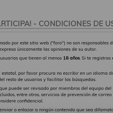
TICIPA! - CONDICIONES DE U
nado por este sitio web ("foro") no son responsables 
 expresa únicamente las opiniones de su autor.
a usuarios que tienen al menos
18 años
. Si te registra
 estatal, por favor procura no escribir en un idioma d
 resto de usuarios y facilitar las búsquedas.
ique puede ser revisado por miembros del equipo del
incluidos, entre otros, servicios de prevención de corr
nsidere confidencial.
a enviar o enlazar a ningún contenido que sea difama