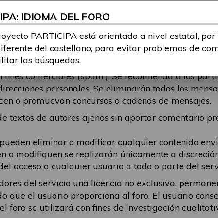
r odio, contenga contenido pornográfico o censurable,
PA: IDIOMA DEL FORO
echos de autor, aliente la actividad ilegal o de otro m
do publicado y cualquier daño que resulte de ese con
royecto PARTICIPA está orientado a nivel estatal, por
tema, debe intentar ajustarse al mismo. Se eliminará
diferente del castellano, para evitar problemas de co
está respondiendo, en esos casos recomendamos que el
ilitar las búsquedas.
fines comerciales (‘spam’). Se recomienda a los part
direcciones personales. Se eliminarán todos los mens
alicen o promuevan concursos o cadenas de mensajes.
 textos de autores ajenos sin aportar comentario pro
 pueden eliminar o modificar cualquier contenido en
en o modifiquen se realizarán únicamente a discreció
del acceso a cualquier usuario a todo o parte del serv
dores del servicio una licencia no exclusiva, permanen
do que el usuario proporciona al foro. El usuario cons
 foro se utilizará con fines de investigación cualitati