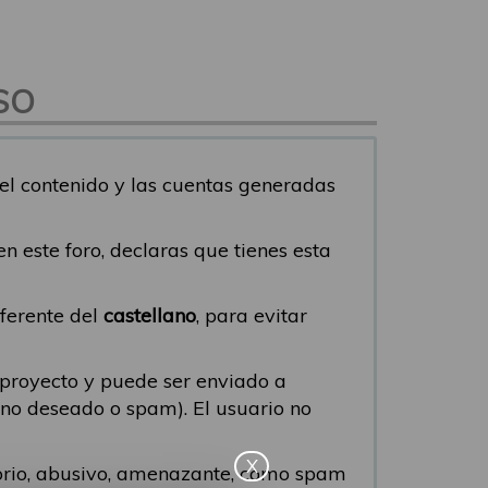
SO
del contenido y las cuentas generadas
s en este foro, declaras que tienes esta
iferente del
castellano
, para evitar
 proyecto y puede ser enviado a
eo no deseado o spam). El usuario no
X
torio, abusivo, amenazante, como spam