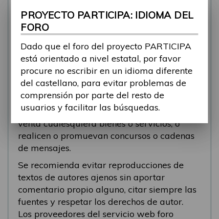
se está respondiendo, en esos casos
PROYECTO PARTICIPA: IDIOMA DEL
recomendamos que el participante abra un
FORO
nuevo tema.
Dado que el foro del proyecto PARTICIPA
Se eliminarán los mensajes que tengan fines
está orientado a nivel estatal, por favor
comerciales (‘spam’). Se recomienda a los
procure no escribir en un idioma diferente
participantes evitar mensajes comerciales, o
del castellano, para evitar problemas de
que incluyan números de teléfono o
comprensión por parte del resto de
direcciones personales. Se eliminarán todos
usuarios y facilitar las búsquedas.
los mensajes que anuncien o pongan a la
venta cualesquiera bienes o servicios, o
realicen o promuevan concursos o cadenas
de mensajes.
Se recomienda evitar reproducciones de
textos de autores ajenos sin aportar
comentario propio alguno, citar siempre las
fuentes y respetar los derechos de autor.
Los proveedores del servicio web foro