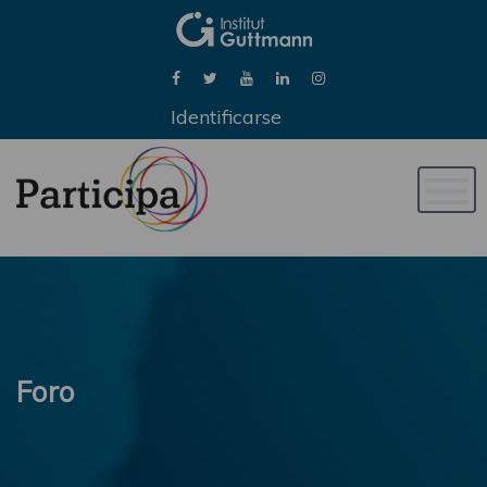
Identificarse
Naveg
de
palan
Foro