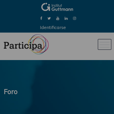
Identificarse
Naveg
de
palan
Foro