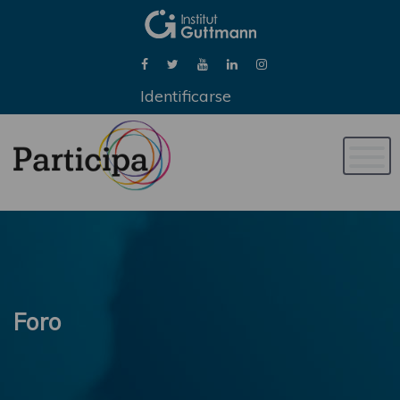
Identificarse
Naveg
de
palan
Foro