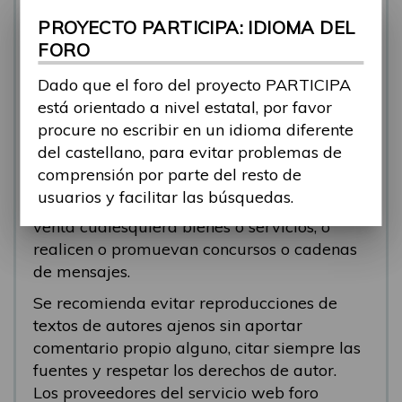
se está respondiendo, en esos casos
PROYECTO PARTICIPA: IDIOMA DEL
recomendamos que el participante abra un
FORO
nuevo tema.
Dado que el foro del proyecto PARTICIPA
Se eliminarán los mensajes que tengan fines
está orientado a nivel estatal, por favor
comerciales (‘spam’). Se recomienda a los
procure no escribir en un idioma diferente
participantes evitar mensajes comerciales, o
del castellano, para evitar problemas de
que incluyan números de teléfono o
comprensión por parte del resto de
direcciones personales. Se eliminarán todos
usuarios y facilitar las búsquedas.
los mensajes que anuncien o pongan a la
venta cualesquiera bienes o servicios, o
realicen o promuevan concursos o cadenas
de mensajes.
Se recomienda evitar reproducciones de
textos de autores ajenos sin aportar
comentario propio alguno, citar siempre las
fuentes y respetar los derechos de autor.
Los proveedores del servicio web foro