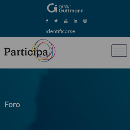
Identificarse
Naveg
de
palan
Foro