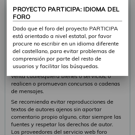
se está respondiendo, en esos casos
PROYECTO PARTICIPA: IDIOMA DEL
recomendamos que el participante abra un
FORO
nuevo tema.
Dado que el foro del proyecto PARTICIPA
Se eliminarán los mensajes que tengan fines
está orientado a nivel estatal, por favor
comerciales (‘spam’). Se recomienda a los
procure no escribir en un idioma diferente
participantes evitar mensajes comerciales, o
del castellano, para evitar problemas de
que incluyan números de teléfono o
comprensión por parte del resto de
direcciones personales. Se eliminarán todos
usuarios y facilitar las búsquedas.
los mensajes que anuncien o pongan a la
venta cualesquiera bienes o servicios, o
realicen o promuevan concursos o cadenas
de mensajes.
Se recomienda evitar reproducciones de
textos de autores ajenos sin aportar
comentario propio alguno, citar siempre las
fuentes y respetar los derechos de autor.
Los proveedores del servicio web foro