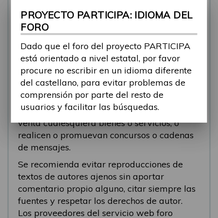
se está respondiendo, en esos casos
PROYECTO PARTICIPA: IDIOMA DEL
recomendamos que el participante abra un
FORO
nuevo tema.
Dado que el foro del proyecto PARTICIPA
Se eliminarán los mensajes que tengan fines
está orientado a nivel estatal, por favor
comerciales (‘spam’). Se recomienda a los
procure no escribir en un idioma diferente
participantes evitar mensajes comerciales, o
del castellano, para evitar problemas de
que incluyan números de teléfono o
comprensión por parte del resto de
direcciones personales. Se eliminarán todos
usuarios y facilitar las búsquedas.
los mensajes que anuncien o pongan a la
venta cualesquiera bienes o servicios, o
realicen o promuevan concursos o cadenas
de mensajes.
Se recomienda evitar reproducciones de
textos de autores ajenos sin aportar
comentario propio alguno, citar siempre las
fuentes y respetar los derechos de autor.
Los proveedores del servicio web foro