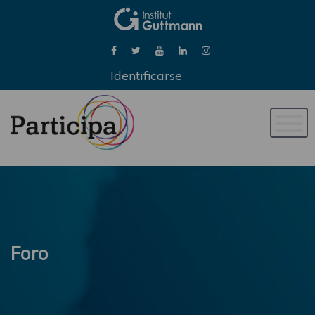
Identificarse
Naveg
de
palan
Foro