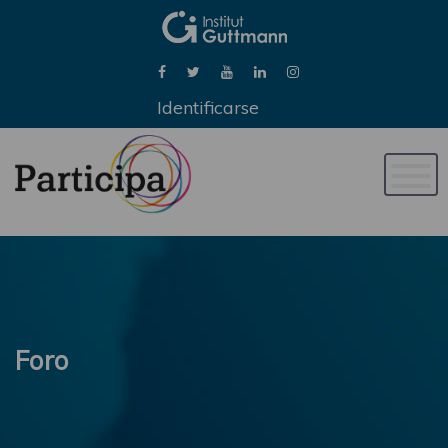
Identificarse
Naveg
de
palan
Foro