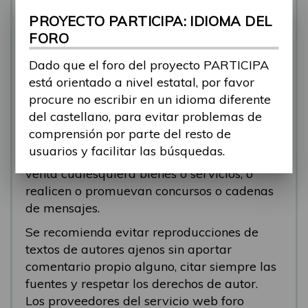
se está respondiendo, en esos casos
PROYECTO PARTICIPA: IDIOMA DEL
recomendamos que el participante abra un
FORO
nuevo tema.
Dado que el foro del proyecto PARTICIPA
Se eliminarán los mensajes que tengan fines
está orientado a nivel estatal, por favor
comerciales (‘spam’). Se recomienda a los
procure no escribir en un idioma diferente
participantes evitar mensajes comerciales, o
del castellano, para evitar problemas de
que incluyan números de teléfono o
comprensión por parte del resto de
direcciones personales. Se eliminarán todos
usuarios y facilitar las búsquedas.
los mensajes que anuncien o pongan a la
venta cualesquiera bienes o servicios, o
realicen o promuevan concursos o cadenas
de mensajes.
Se recomienda evitar reproducciones de
textos de autores ajenos sin aportar
comentario propio alguno, citar siempre las
fuentes y respetar los derechos de autor.
Los proveedores del servicio web foro