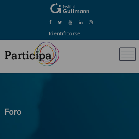
Identificarse
Naveg
de
palan
Foro