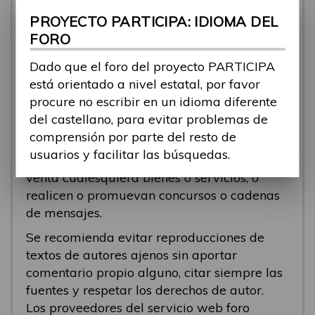
se está respondiendo, en esos casos
PROYECTO PARTICIPA: IDIOMA DEL
recomendamos que el participante abra un
FORO
nuevo tema.
Dado que el foro del proyecto PARTICIPA
Se eliminarán los mensajes que tengan fines
está orientado a nivel estatal, por favor
comerciales (‘spam’). Se recomienda a los
procure no escribir en un idioma diferente
participantes evitar mensajes comerciales, o
del castellano, para evitar problemas de
que incluyan números de teléfono o
comprensión por parte del resto de
direcciones personales. Se eliminarán todos
usuarios y facilitar las búsquedas.
los mensajes que anuncien o pongan a la
venta cualesquiera bienes o servicios, o
realicen o promuevan concursos o cadenas
de mensajes.
Se recomienda evitar reproducciones de
textos de autores ajenos sin aportar
comentario propio alguno, citar siempre las
fuentes y respetar los derechos de autor.
Los proveedores del servicio web foro