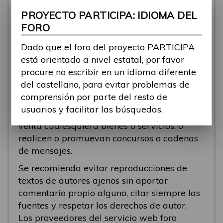
se está respondiendo, en esos casos
PROYECTO PARTICIPA: IDIOMA DEL
recomendamos que el participante abra un
FORO
nuevo tema.
Dado que el foro del proyecto PARTICIPA
Se eliminarán los mensajes que tengan fines
está orientado a nivel estatal, por favor
comerciales (‘spam’). Se recomienda a los
procure no escribir en un idioma diferente
participantes evitar mensajes comerciales, o
del castellano, para evitar problemas de
que incluyan números de teléfono o
comprensión por parte del resto de
direcciones personales. Se eliminarán todos
usuarios y facilitar las búsquedas.
los mensajes que anuncien o pongan a la
venta cualesquiera bienes o servicios, o
realicen o promuevan concursos o cadenas
de mensajes.
Se recomienda evitar reproducciones de
textos de autores ajenos sin aportar
comentario propio alguno, citar siempre las
fuentes y respetar los derechos de autor.
Los proveedores del servicio web foro