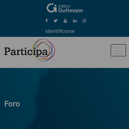
Identificarse
Naveg
de
palan
Foro