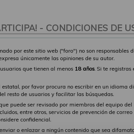
TICIPA! - CONDICIONES DE U
nado por este sitio web ("foro") no son responsables 
 expresa únicamente las opiniones de su autor.
a usuarios que tienen al menos
18 años
. Si te registra
 estatal, por favor procura no escribir en un idioma d
 resto de usuarios y facilitar las búsquedas.
ique puede ser revisado por miembros del equipo del
incluidos, entre otros, servicios de prevención de corr
nsidere confidencial.
a enviar o enlazar a ningún contenido que sea difama