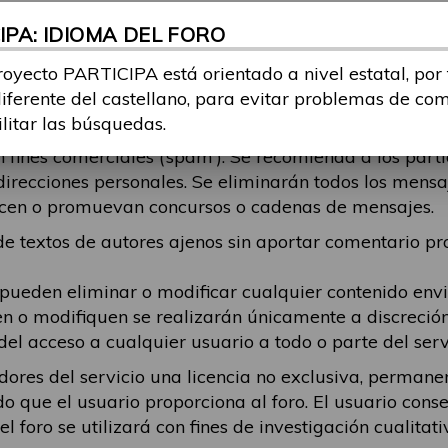
r odio, contenga contenido pornográfico o censurable,
PA: IDIOMA DEL FORO
echos de autor, aliente la actividad ilegal o de otro m
do publicado y cualquier daño que resulte de ese con
royecto PARTICIPA está orientado a nivel estatal, por
tema, debe intentar ajustarse al mismo. Se eliminará
diferente del castellano, para evitar problemas de co
está respondiendo, en esos casos recomendamos que el
ilitar las búsquedas.
fines comerciales (‘spam’). Se recomienda a los part
direcciones personales. Se eliminarán todos los mens
alicen o promuevan concursos o cadenas de mensajes.
 textos de autores ajenos sin aportar comentario pro
 pueden eliminar o modificar cualquier contenido en
en o modifiquen se realizarán únicamente a discreció
del acceso a cualquier usuario a todo o parte del serv
dores del servicio una licencia no exclusiva, permanen
do que el usuario proporciona al foro. El usuario cons
 foro se utilizará con fines de investigación cualitati