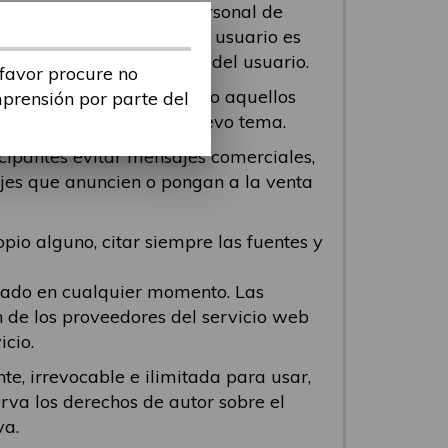
 contenga información personal de
odo viole cualquier ley. El usuario es
tenido o de la conducta del usuario.
 favor procure no
n los mensajes repetidos o aquellos
mprensión por parte del
 participante abra un nuevo tema.
icipantes evitar mensajes comerciales,
ajes que anuncien o pongan a la venta
pio alguno, citar siempre las fuentes y
viado en cualquier momento. Las
n de los proveedores del servicio web
icio.
te, irrevocable e ilimitada para usar,
erva los derechos de autor sobre el
va.