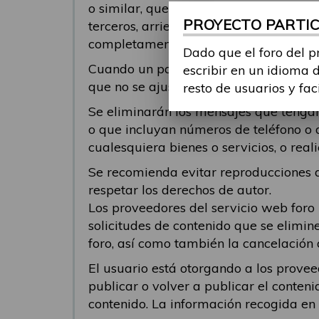
o similar, que pueda ofender o genera
PROYECTO PARTICI
terceros, arriesgue la infracción de der
completamente responsable del conteni
Dado que el foro del p
Cuando un participante responde a un 
escribir en un idioma 
que no se ajusten al tema al cual se 
resto de usuarios y fac
Se eliminarán los mensajes que tengan 
o que incluyan números de teléfono o 
cualesquiera bienes o servicios, o re
Se recomienda evitar reproducciones de
respetar los derechos de autor.
Los proveedores del servicio web foro
solicitudes de contenido que se elimin
foro, así como también la cancelación 
El usuario está otorgando a los provee
publicar o volver a publicar el conteni
contenido. La información recogida en el