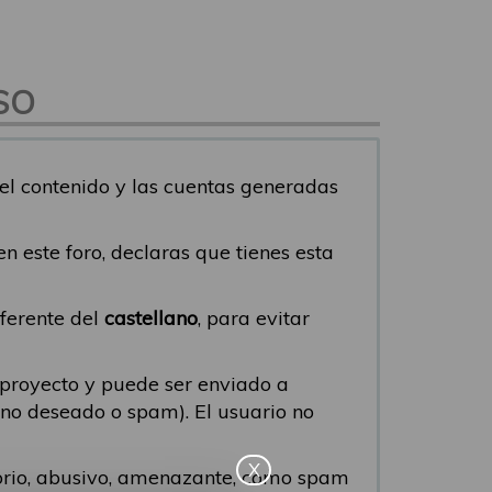
SO
del contenido y las cuentas generadas
s en este foro, declaras que tienes esta
iferente del
castellano
, para evitar
 proyecto y puede ser enviado a
eo no deseado o spam). El usuario no
X
torio, abusivo, amenazante, como spam