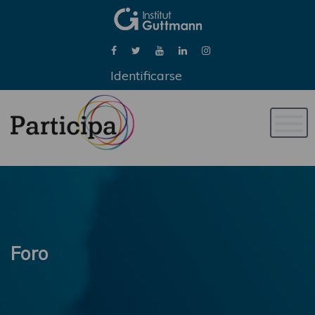
Identificarse
Naveg
de
palan
Foro