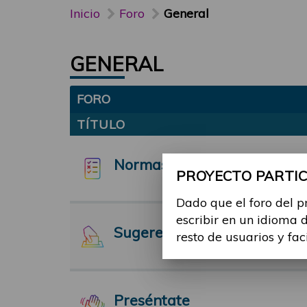
Inicio
Foro
General
GENERAL
FORO
TÍTULO
Normas y funcionamiento d
PROYECTO PARTICI
Dado que el foro del p
escribir en un idioma 
Sugerencias
resto de usuarios y fac
Preséntate