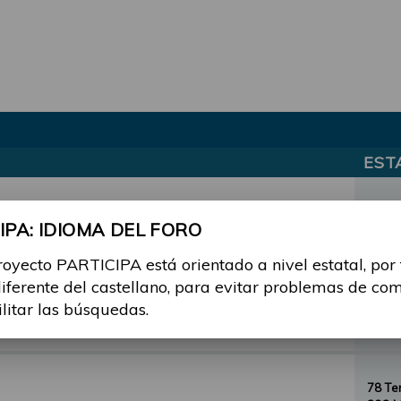
EST
el Foro PARTICIPA
3 Te
PA: IDIOMA DEL FORO
3 Men
royecto PARTICIPA está orientado a nivel estatal, por
diferente del castellano, para evitar problemas de co
12 T
ilitar las búsquedas.
57 Me
78 T