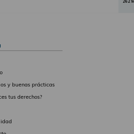
262 
Ú
o
os y buenas prácticas
es tus derechos?
lidad
cto