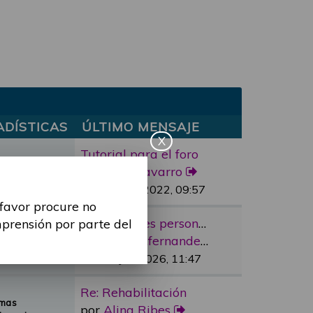
ADÍSTICAS
ÚLTIMO MENSAJE
X
Tutorial para el foro
mas
por
marc.navarro
sajes
Lun, 11 Abr 2022, 09:57
 favor procure no
Re: “Factores personales”
mprensión por parte del
emas
por
cristina.fernandez
nsajes
Vie, 12 Jun 2026, 11:47
Re: Rehabilitación
emas
por
Alina Ribes