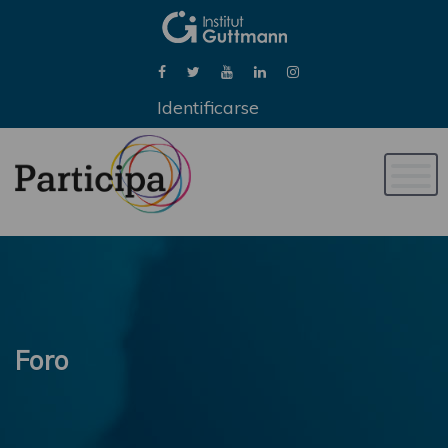
Identificarse
Naveg
de
palan
Foro