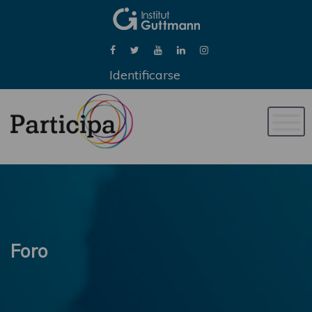
Identificarse
Naveg
de
palan
Foro