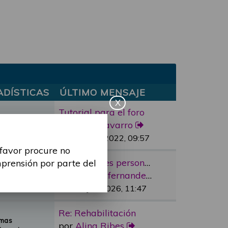
ADÍSTICAS
ÚLTIMO MENSAJE
X
Tutorial para el foro
mas
por
marc.navarro
sajes
Lun, 11 Abr 2022, 09:57
 favor procure no
Re: “Factores personales”
mprensión por parte del
emas
por
cristina.fernandez
nsajes
Vie, 12 Jun 2026, 11:47
Re: Rehabilitación
emas
por
Alina Ribes