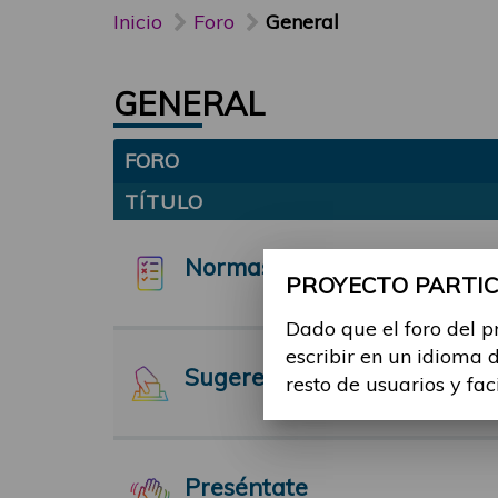
Inicio
Foro
General
GENERAL
FORO
TÍTULO
Normas y funcionamiento d
PROYECTO PARTICI
Dado que el foro del p
escribir en un idioma 
Sugerencias
resto de usuarios y fac
Preséntate