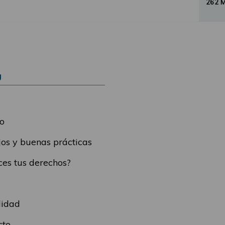
262 
Ú
o
os y buenas prácticas
es tus derechos?
lidad
cto