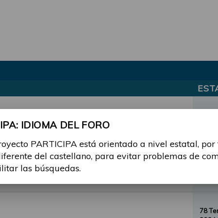
EST
el Foro PARTICIPA
3 Te
PA: IDIOMA DEL FORO
3 Men
royecto PARTICIPA está orientado a nivel estatal, por
diferente del castellano, para evitar problemas de co
12 T
ilitar las búsquedas.
57 Me
78 T