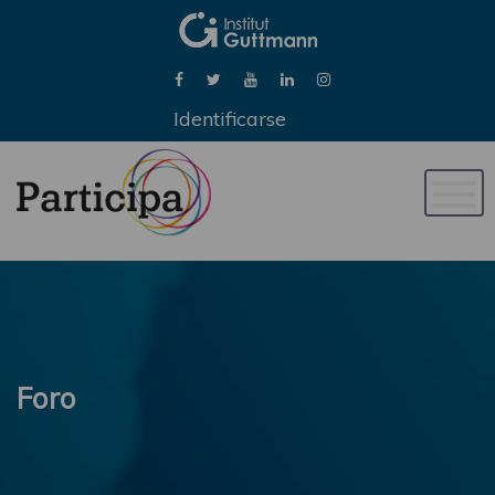
Identificarse
Naveg
de
palan
Foro