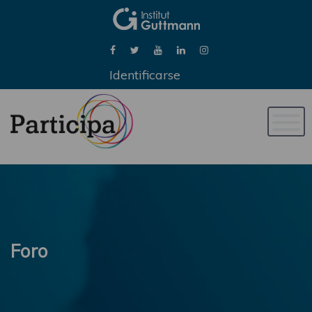
Identificarse
Naveg
de
palan
Foro