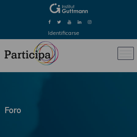
Identificarse
Naveg
de
palan
Foro