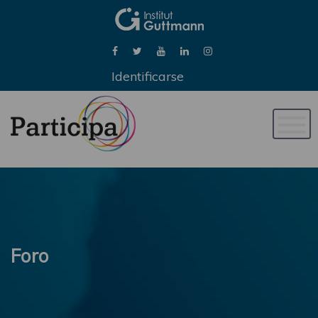
Identificarse
Naveg
de
palan
Foro