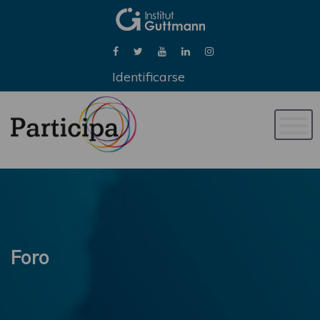
Identificarse
Naveg
de
palan
Foro