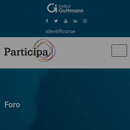
Identificarse
Naveg
de
palan
Foro