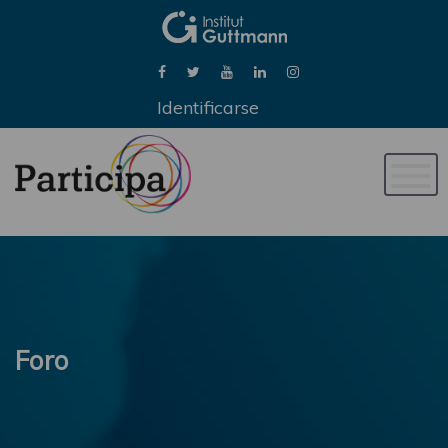
Identificarse
Naveg
de
palan
Foro