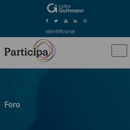
Identificarse
Naveg
de
palan
Foro