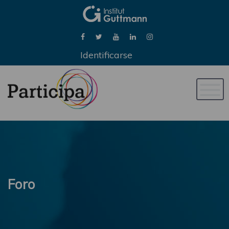
Identificarse
Naveg
de
palan
Foro