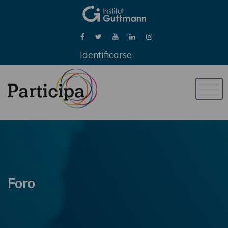
Identificarse
Naveg
de
palan
Foro