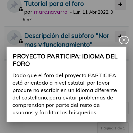
Tutorial para el foro
por
marc.navarro
-
Lun, 11 Abr 2022, 0
9:57
Descripción del subforo "Nor
X
mas y funcionamiento"
por
jsolana
-
Mar, 07 Sep 2021, 14:04
PROYECTO PARTICIPA: IDIOMA DEL
FORO
Normas de participación en el
Dado que el foro del proyecto PARTICIPA
foro
está orientado a nivel estatal, por favor
por
jsolana
-
Lun, 12 Abr 2021, 18:00
procure no escribir en un idioma diferente
del castellano, para evitar problemas de
comprensión por parte del resto de
Nuevo tema
3 temas
usuarios y facilitar las búsquedas.
Página
1
de
1