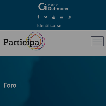
Identificarse
Naveg
de
palan
Foro