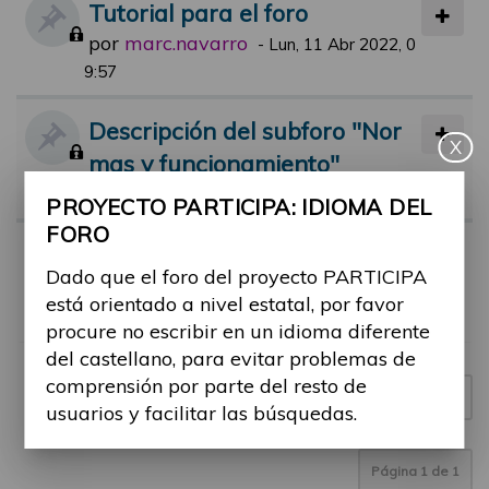
Tutorial para el foro
por
marc.navarro
-
Lun, 11 Abr 2022, 0
9:57
Descripción del subforo "Nor
X
mas y funcionamiento"
por
jsolana
-
Mar, 07 Sep 2021, 14:04
PROYECTO PARTICIPA: IDIOMA DEL
FORO
Normas de participación en el
Dado que el foro del proyecto PARTICIPA
foro
está orientado a nivel estatal, por favor
por
jsolana
-
Lun, 12 Abr 2021, 18:00
procure no escribir en un idioma diferente
del castellano, para evitar problemas de
comprensión por parte del resto de
Nuevo tema
3 temas
usuarios y facilitar las búsquedas.
Página
1
de
1