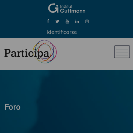
Identificarse
Naveg
de
palan
Foro