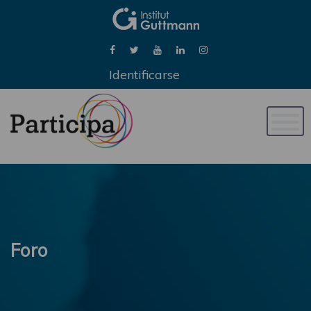
Identificarse
Naveg
de
palan
Foro