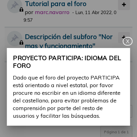
Tutorial para el foro
por
marc.navarro
-
Lun, 11 Abr 2022, 0
9:57
Descripción del subforo "Nor
X
mas y funcionamiento"
por
jsolana
-
Mar, 07 Sep 2021, 14:04
PROYECTO PARTICIPA: IDIOMA DEL
FORO
Normas de participación en el
Dado que el foro del proyecto PARTICIPA
foro
está orientado a nivel estatal, por favor
por
jsolana
-
Lun, 12 Abr 2021, 18:00
procure no escribir en un idioma diferente
del castellano, para evitar problemas de
comprensión por parte del resto de
Nuevo tema
3 temas
usuarios y facilitar las búsquedas.
Página
1
de
1