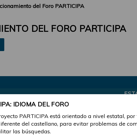
cionamiento del Foro PARTICIPA
ENTO DEL FORO PARTICIPA
EST
PA: IDIOMA DEL FORO
0 Re
16037
royecto PARTICIPA está orientado a nivel estatal, por
, 09:57
diferente del castellano, para evitar problemas de co
ilitar las búsquedas.
ormas y funcionamiento"
0 Re