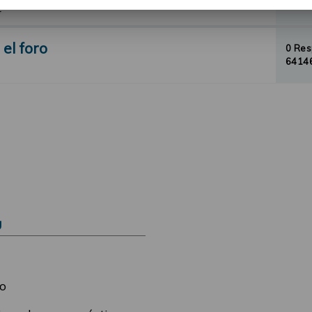
57687
4
el foro
0 Re
64146
Ú
o