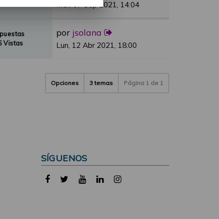
 Vistas
Mar, 07 Sep 2021, 14:04
por
jsolana
spuestas
 Vistas
Lun, 12 Abr 2021, 18:00
Opciones
3 temas
Página
1
de
1
SÍGUENOS