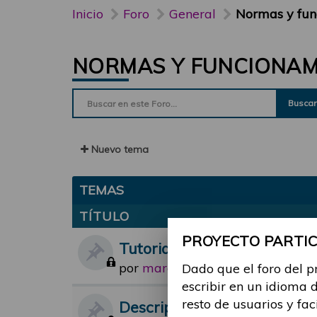
Inicio
Foro
General
Normas y fun
NORMAS Y FUNCIONAMI
Buscar
Nuevo tema
TEMAS
TÍTULO
PROYECTO PARTICI
Tutorial para el foro
por
marc.navarro
Dado que el foro del p
-
Lun, 11 Abr 2022
escribir en un idioma 
resto de usuarios y fac
Descripción del subforo "N